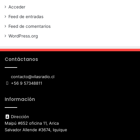
Acceder
Feed de entradas
Feed de comentarios
WordPress.org
Contáctanos
contacto@vilasradio.cl
+56 9 57348811
Información
Dirección
Maipú #652 oficina 11, Arica
Salvador Allende #3674, Iquique