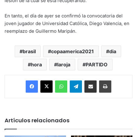
lesión de la cual se está recuperando.
En tanto, el día de ayer se confirmó la convocatoria del
joven jugador de Universidad Católica, Diego Valencia, en
reemplazo de Guillermo Maripán.
brasil
copaamerica2021
dia
hora
laroja
PARTIDO
Facebook
X
WhatsApp
Telegram
Enviar vía email
Imprimir
Artículos relacionados