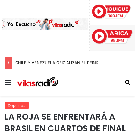
CHILE Y VENEZUELA OFICIALIZAN EL REINICIO DE RELACIONES CONSULARES Y AVANZAN HACIA LA NORMALIZACIÓN DE VÍNCULOS BILATERALES
Menú
B
Deportes
LA ROJA SE ENFRENTARÁ A
BRASIL EN CUARTOS DE FINAL