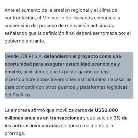
Ante el aumento de la presión regional y el clima de
confrontación, el Ministerio de Hacienda comunicó la
suspensión del proceso de renovación anticipada,
señalando que la definición final deberá ser tomada por el
gobierno entrante.
Desde ZOFRI S.A.
defendieron el proyecto como una
oportunidad para asegurar estabilidad económica y
empleo,
advirtiendo que la postergación genera
incertidumbre sobre inversiones estructurales necesarias
para competir con otros puertos y plataformas logísticas
del Pacífico.
La empresa afirmó que moviliza cerca de
US$9.000
millones anuales en transacciones
y que solo un
3% de
los actores involucrados
se opuso realmente a la
prórroga.