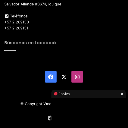
Salvador Allende #3674, Iquique
Teléfonos
+57 2 269150
+57 2 269151
Búscanos en facebook
Facebook
X
Instagram
×
En vivo
© Copyright Vmotor TI 2026, All Rights Reserved
Facebook
X
Instagram