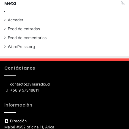
Meta
Acceder
Feed de entradas
Feed de comentarios
WordPress.org
Contáctanos
contacto@vilasradio.cl
+56 9 57348811
Información
Dirección
Maipú #652 oficina 11, Arica