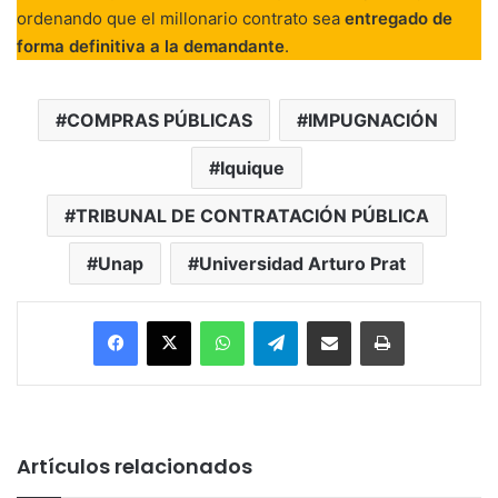
ordenando que el millonario contrato sea
entregado de
forma definitiva a la demandante
.
COMPRAS PÚBLICAS
IMPUGNACIÓN
Iquique
TRIBUNAL DE CONTRATACIÓN PÚBLICA
Unap
Universidad Arturo Prat
Facebook
X
WhatsApp
Telegram
Enviar vía email
Imprimir
Artículos relacionados