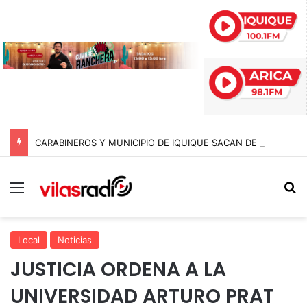
CARABINEROS Y MUNICIPIO DE IQUIQUE SACAN DE CIRCULACIÓN 10 MOTOCICLETAS Y DETIENEN A SEIS SUJETOS EN FISCALIZACIÓN NOCTURNA
Menú
B
Local
Noticias
JUSTICIA ORDENA A LA
UNIVERSIDAD ARTURO PRAT