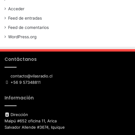
Acceder
Feed de entradas
Feed de comentarios
WordPress.org
Contáctanos
contacto@vilasradio.cl
+56 9 57348811
Información
Dirección
Maipú #652 oficina 11, Arica
Salvador Allende #3674, Iquique