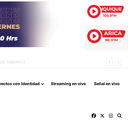
EDOR BIOCEÁNICO
yectos con Identidad
Streaming en vivo
Señal en vivo
Facebook
X
Instag
Bu