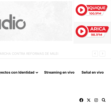
 LA NORMALIZACIÓN DE VÍNCULOS BILATERALES
yectos con Identidad
Streaming en vivo
Señal en vivo
Facebook
X
Instag
Bu