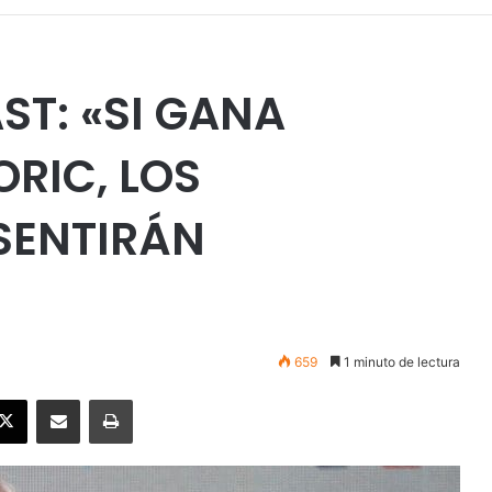
ST: «SI GANA
RIC, LOS
 SENTIRÁN
659
1 minuto de lectura
ebook
X
Enviar vía email
Imprimir