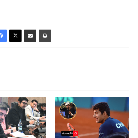
Facebook
X
Enviar vía email
Imprimir