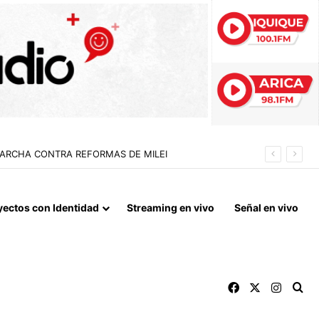
 LA NORMALIZACIÓN DE VÍNCULOS BILATERALES
yectos con Identidad
Streaming en vivo
Señal en vivo
Facebook
X
Instag
Bu