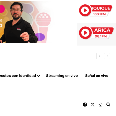
 ESTE AÑO
yectos con Identidad
Streaming en vivo
Señal en vivo
Facebook
X
Instag
Bu