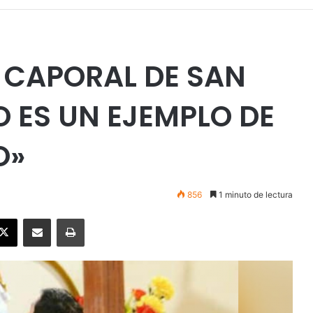
 CAPORAL DE SAN
O ES UN EJEMPLO DE
O»
856
1 minuto de lectura
ebook
X
Enviar vía email
Imprimir