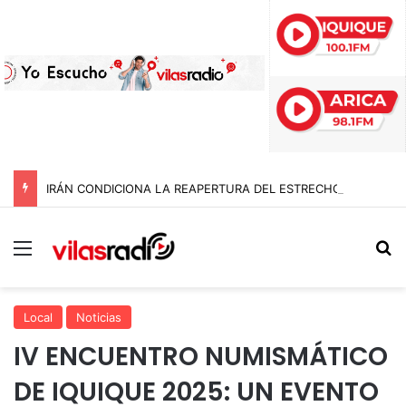
IRÁN CONDICIONA LA REAPERTURA DEL ESTRECHO DE ORMUZ Y EXIGE A ESTADOS UNIDOS EL FIN DEL BLOQUEO Y REPARACIONES DE GUERRA
Menú
B
Local
Noticias
IV ENCUENTRO NUMISMÁTICO
DE IQUIQUE 2025: UN EVENTO