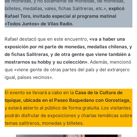
de monedas, y no solamente de monedas, de monedas,
billetes, medallas, vales, fichas Salitreras, etc.»,
explicó
Rafael Toro, invitado especial al programa matinal
«Todos Juntos» de Vilas Radio.
Rafael destacó que en este encuentro,
«va a haber una
exposición por mi parte de monedas, medallas chilenas, y
de fichas Salitreras, y de otra gente que viene también a
mostrarnos su hobby y su colección».
Además, mencionó
que «viene gente de otras partes del país y del extranjero
igual, países vecinos».
El evento se llevará a cabo en la
Casa de la Cultura de
Iquique, ubicada en el Paseo Baquedano con Gorostiaga,
y estará abierto al público de forma gratuita. Los visitantes
podrán disfrutar de exposiciones y charlas temáticas sobre
temas salitreros, monedas y billetes.