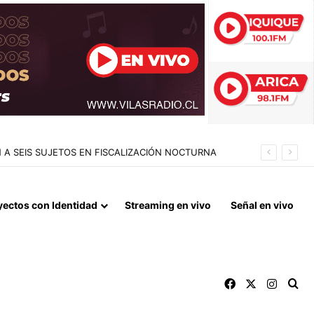
RAN RUCO USADO COMO CENTRO DE ACOPIO
yectos con Identidad
Streaming en vivo
Señal en vivo
Facebook
X
Instag
Bu