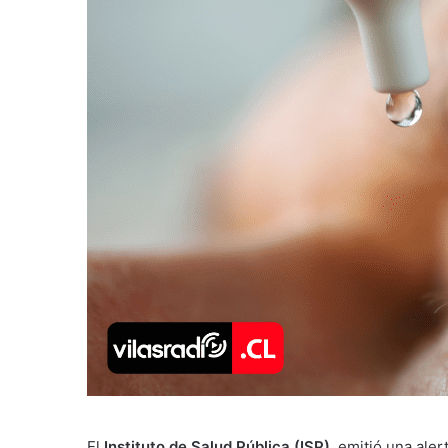
El
Instituto de Salud Pública (ISP)
, emitió una aler