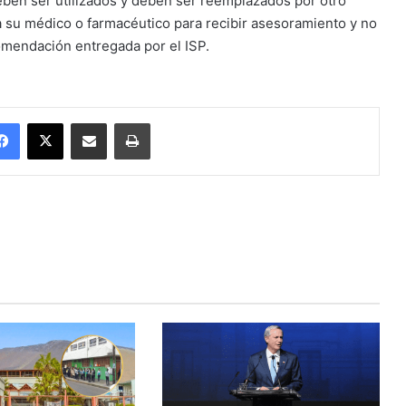
eben ser utilizados y deben ser reemplazados por otro
 a su médico o farmacéutico para recibir asesoramiento y no
omendación entregada por el ISP.
Facebook
X
Enviar vía email
Imprimir