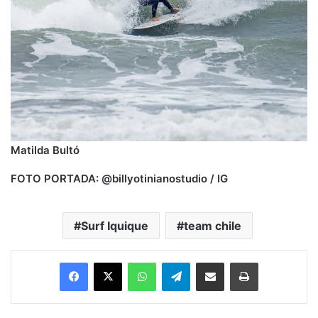
Matilda Bultó
FOTO PORTADA: @billyotinianostudio / IG
Surf Iquique
team chile
Facebook
X
WhatsApp
Telegram
Enviar vía email
Imprimir