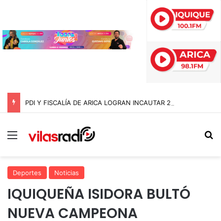
PDI Y FISCALÍA DE ARICA LOGRAN INCAUTAR 28 KILOS DE MARIHUANA OCULTOS EN UN CAMIÓN DE ALTO TONELAJE EN CHUNGARÁ
Menú
B
Deportes
Noticias
IQUIQUEÑA ISIDORA BULTÓ
NUEVA CAMPEONA