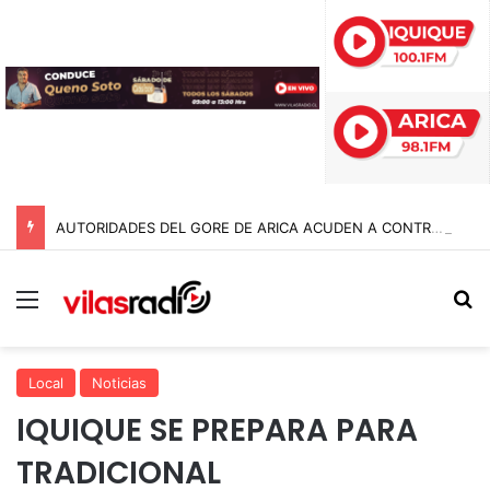
AUTORIDADES DEL GORE DE ARICA ACUDEN A CONTRALORÍA TRAS IRREGULARIDADES POR $95 MIL MILLONES EN LA GESTIÓN ANTERIOR
Menú
B
Local
Noticias
IQUIQUE SE PREPARA PARA
TRADICIONAL