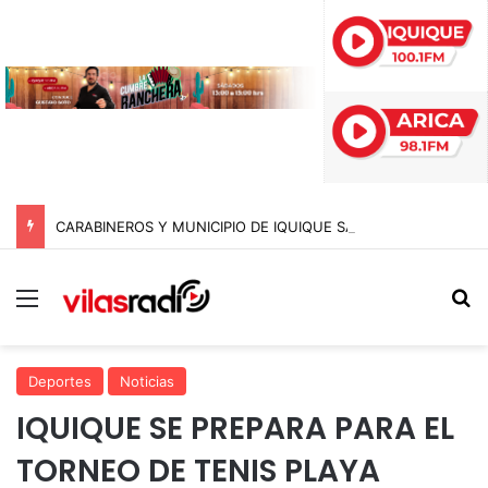
CARABINEROS Y MUNICIPIO DE IQUIQUE SACAN DE CIRCULACIÓN 10 MOTOCICLETAS Y DETIENEN A SEIS SUJETOS EN FISCALIZACIÓN NOCTURNA
Menú
B
Deportes
Noticias
IQUIQUE SE PREPARA PARA EL
TORNEO DE TENIS PLAYA