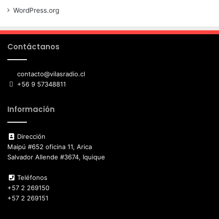
WordPress.org
Contáctanos
contacto@vilasradio.cl
+56 9 57348811
Información
Dirección
Maipú #652 oficina 11, Arica
Salvador Allende #3674, Iquique
Teléfonos
+57 2 269150
+57 2 269151