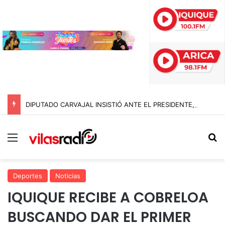
DIPUTADO CARVAJAL INSISTIÓ ANTE EL PRESIDENTE, PERO EL 10 DE AGOSTO NO SERÁ FERIADO ESTE AÑO
Menú
B
Deportes
Noticias
IQUIQUE RECIBE A COBRELOA
BUSCANDO DAR EL PRIMER