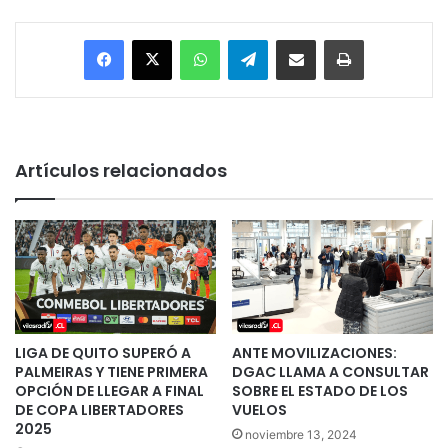
Facebook
X
WhatsApp
Telegram
Enviar vía email
Imprimir
Artículos relacionados
LIGA DE QUITO SUPERÓ A
ANTE MOVILIZACIONES:
PALMEIRAS Y TIENE PRIMERA
DGAC LLAMA A CONSULTAR
OPCIÓN DE LLEGAR A FINAL
SOBRE EL ESTADO DE LOS
DE COPA LIBERTADORES
VUELOS
2025
noviembre 13, 2024