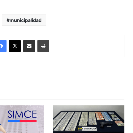
municipalidad
Facebook
X
Enviar vía email
Imprimir