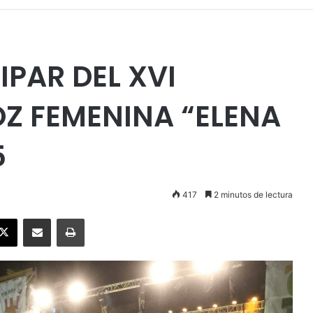
IPAR DEL XVI
OZ FEMENINA “ELENA
5
417
2 minutos de lectura
ebook
X
Enviar vía email
Imprimir