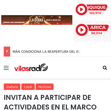
IRÁN CONDICIONA LA REAPERTURA DEL ESTRECHO DE ORMUZ Y EXIGE A ESTADOS UNIDOS EL FIN DEL BLOQUEO Y REPARACIONES DE GUERRA
Menú
B
Cultura
Local
Noticias
INVITAN A PARTICIPAR DE
ACTIVIDADES EN EL MARCO