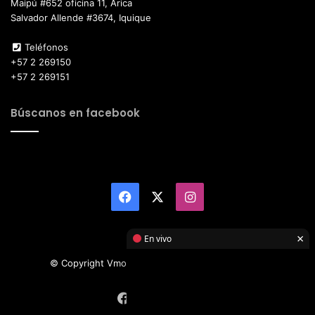
Maipú #652 oficina 11, Arica
Salvador Allende #3674, Iquique
Teléfonos
+57 2 269150
+57 2 269151
Búscanos en facebook
Facebook
X
Instagram
×
En vivo
© Copyright Vmotor TI 2026, All Rights Reserved
Facebook
X
Instagram