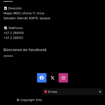
Dirección
Maipú #652 oficina 11, Arica
Salvador Allende #3674, Iquique
Teléfonos
+57 2 269150
+57 2 269151
Búscanos en facebook
Facebook
X
Instagram
×
En vivo
© Copyright Vmotor TI 2026, All Rights Reserved