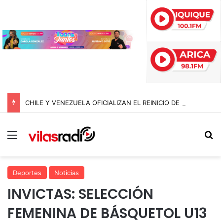
CHILE Y VENEZUELA OFICIALIZAN EL REINICIO DE RELACIONES CONSULARES Y AVANZAN HACIA LA NORMALIZACIÓN DE VÍNCULOS BILATERALES
Menú
B
Deportes
Noticias
INVICTAS: SELECCIÓN
FEMENINA DE BÁSQUETOL U13