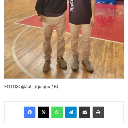
FOTOS: @abfi_iquique / IG
Facebook
X
WhatsApp
Telegram
Enviar vía email
Imprimir