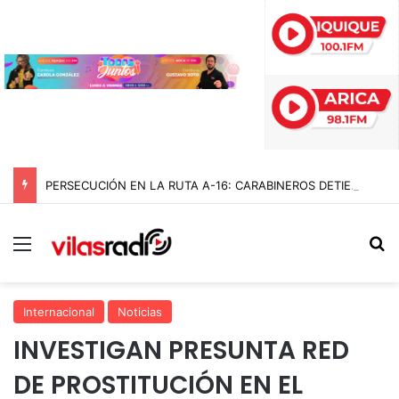
PERSECUCIÓN EN LA RUTA A-16: CARABINEROS DETIENE A CUATRO DELINCUENTES Y RECUPERA AUTO ROBADO EN BAJO MOLLE
Menú
B
Internacional
Noticias
INVESTIGAN PRESUNTA RED
DE PROSTITUCIÓN EN EL