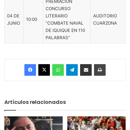
PREMIACIÓN
CONCURSO
04 DE
LITERARIO
AUDITORIO
10:00
JUNIO
“COMBATE NAVAL
CUARZONA
DE IQUIQUE EN 110
PALABRAS”
Facebook
X
WhatsApp
Telegram
Enviar vía email
Imprimir
Artículos relacionados