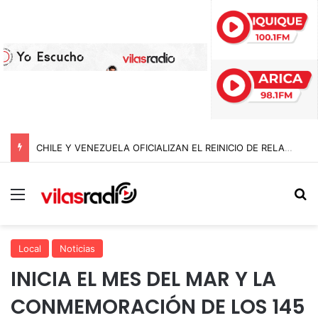
CHILE Y VENEZUELA OFICIALIZAN EL REINICIO DE RELACIONES CONSULARES Y AVANZAN HACIA LA NORMALIZACIÓN DE VÍNCULOS BILATERALES
Menú
B
Local
Noticias
INICIA EL MES DEL MAR Y LA
CONMEMORACIÓN DE LOS 145