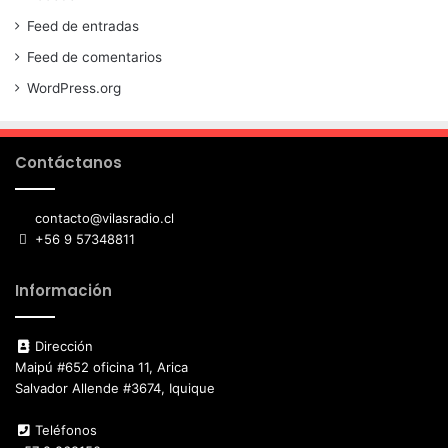
Feed de entradas
Feed de comentarios
WordPress.org
Contáctanos
contacto@vilasradio.cl
+56 9 57348811
Información
Dirección
Maipú #652 oficina 11, Arica
Salvador Allende #3674, Iquique
Teléfonos