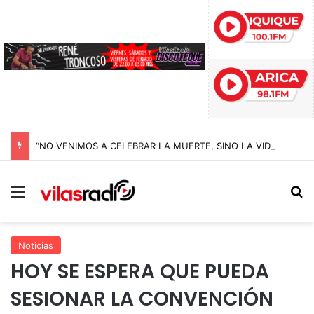
“NO VENIMOS A CELEBRAR LA MUERTE, SINO LA VIDA”: LA EMOTIVA ROMERÍA AL CEMENTERIO QUE MARCA EL CORAZÓN DE LA FIESTA DE SAN LORENZO
Menú
B
Noticias
HOY SE ESPERA QUE PUEDA
SESIONAR LA CONVENCIÓN