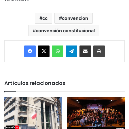
cc
convencion
convención constitucional
Facebook
X
WhatsApp
Telegram
Enviar vía email
Imprimir
Artículos relacionados