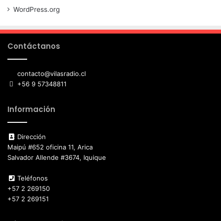
WordPress.org
Contáctanos
contacto@vilasradio.cl
+56 9 57348811
Información
Dirección
Maipú #652 oficina 11, Arica
Salvador Allende #3674, Iquique
Teléfonos
+57 2 269150
+57 2 269151