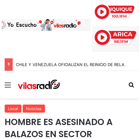
CHILE Y VENEZUELA OFICIALIZAN EL REINICIO DE RELACIONES CONSULARES Y AVANZAN HACIA LA NORMALIZACIÓN DE VÍNCULOS BILATERALES
Menú
B
Local
Noticias
HOMBRE ES ASESINADO A
BALAZOS EN SECTOR