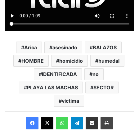
Arica
asesinado
BALAZOS
HOMBRE
homicidio
humedal
IDENTIFICADA
no
PLAYA LAS MACHAS
SECTOR
victima
Facebook
X
WhatsApp
Telegram
Enviar vía email
Imprimir