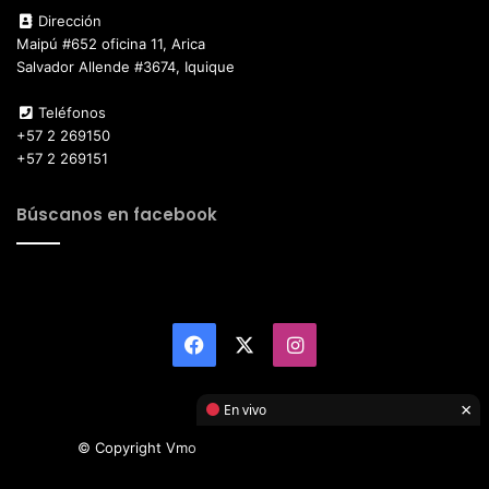
Dirección
Maipú #652 oficina 11, Arica
Salvador Allende #3674, Iquique
Teléfonos
+57 2 269150
+57 2 269151
Búscanos en facebook
Facebook
X
Instagram
×
En vivo
© Copyright Vmotor TI 2026, All Rights Reserved