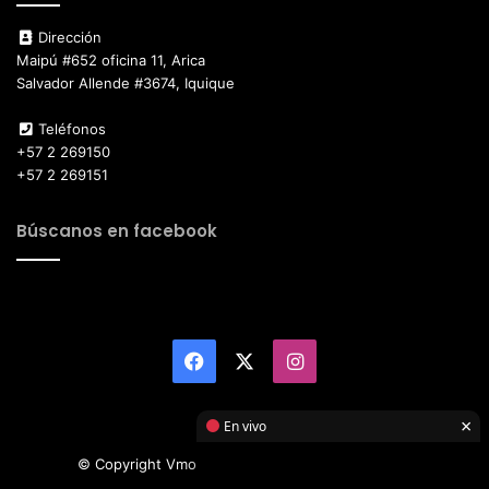
Dirección
Maipú #652 oficina 11, Arica
Salvador Allende #3674, Iquique
Teléfonos
+57 2 269150
+57 2 269151
Búscanos en facebook
Facebook
X
Instagram
×
En vivo
© Copyright Vmotor TI 2026, All Rights Reserved