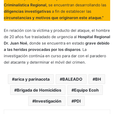
Criminalística Regional,
se encuentran desarrollando las
diligencias investigativas
a fin de establecer las
circunstancias y motivos que originaron este ataque.”
En relación con la víctima y producto del ataque, el hombre
de 20 años fue trasladado de urgencia al
Hospital Regional
Dr. Juan Noé
, donde se encuentra en estado
grave
debido
a las heridas provocadas por los disparos
. La
investigación continúa en curso para dar con el paradero
del atacante y determinar el móvil del crimen.
arica y parinacota
BALEADO
BH
Brigada de Homicidios
Equipo Ecoh
Investigación
PDI
Facebook
X
WhatsApp
Telegram
Enviar vía email
Imprimir