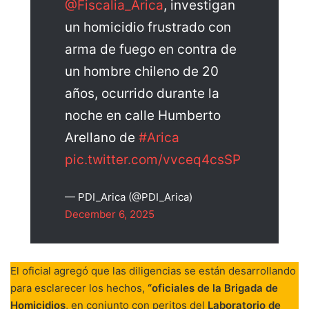
@Fiscalia_Arica
, investigan
un homicidio frustrado con
arma de fuego en contra de
un hombre chileno de 20
años, ocurrido durante la
noche en calle Humberto
Arellano de
#Arica
pic.twitter.com/vvceq4csSP
— PDI_Arica (@PDI_Arica)
December 6, 2025
El oficial agregó que las diligencias se están desarrollando
para esclarecer los hechos,
“oficiales de la Brigada de
Homicidios
, en conjunto con peritos del
Laboratorio de