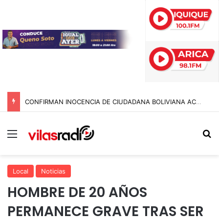
CONFIRMAN INOCENCIA DE CIUDADANA BOLIVIANA ACUSADA POR CONTRABANDO DE DINERO TRAS CASI UN AÑO RETENIDA EN CHILE
Menú
B
Local
Noticias
HOMBRE DE 20 AÑOS
PERMANECE GRAVE TRAS SER