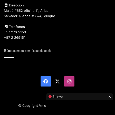
Dirección
Maipú #652 oficina 11, Arica
Salvador Allende #3674, Iquique
Teléfonos
+57 2 269150
+57 2 269151
Búscanos en facebook
Facebook
X
Instagram
×
En vivo
© Copyright Vmotor TI 2026, All Rights Reserved