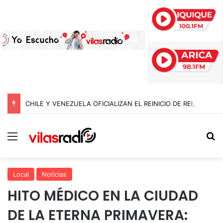
CHILE Y VENEZUELA OFICIALIZAN EL REINICIO DE RELACIONES CONSULARES Y AVANZAN HACIA LA NORMALIZACIÓN DE VÍNCULOS BILATERALES
Menú
B
Local
Noticias
HITO MÉDICO EN LA CIUDAD
DE LA ETERNA PRIMAVERA: