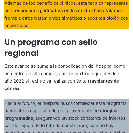
Además de los beneficios clínicos, esta técnica representa
una
reducción significativa en los costos hospitalarios
frente a otros tratamientos sintéticos o apósitos biológicos
importados.
Un programa con sello
regional
Este avance se suma a la consolidación del hospital como
un centro de alta complejidad, recordando que desde el
año 2022 el recinto ya realiza con éxito
trasplantes de
córnea
.
Hacia el futuro, el hospital busca fortalecer este programa
mediante la captación de piel proveniente de
cirugías
programadas
, asegurando un stock constante de injertos
para la región. Este hito demuestra que, cuando hay
coordinación y conocimiento compartido, la salud pública