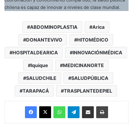
chilena es capaz de innovar a niveles de clase mundial.
ABDOMINOPLASTIA
Arica
DONANTEVIVO
HITOMÉDICO
HOSPITALDEARICA
INNOVACIÓNMÉDICA
Iquique
MEDICINANORTE
SALUDCHILE
SALUDPÚBLICA
TARAPACÁ
TRASPLANTEDEPIEL
Facebook
X
WhatsApp
Telegram
Enviar vía email
Imprimir