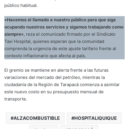
público habitual
.
«Hacemos el llamado a nuestro público para que siga
ocupando nuestros servicios y sigamos trabajando como
siempre»
, reza el comunicado firmado por el Sindicato
Taxi Hospital, quienes esperan que la comunidad
comprenda la urgencia de este ajuste tarifario frente al
contexto inflacionario que afecta al país
.
El gremio se mantiene en alerta frente a las futuras
variaciones del mercado del petróleo, mientras la
ciudadanía de la Región de Tarapacá comienza a asimilar
este nuevo costo en su presupuesto mensual de
transporte
.
ALZACOMBUSTIBLE
HOSPITALIQUIQUE