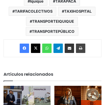
Iquique
TARAPACÁ
TARIFACOLECTIVOS
TAXIHOSPITAL
TRANSPORTEIQUIQUE
TRANSPORTEPÚBLICO
Facebook
X
WhatsApp
Telegram
Enviar vía email
Imprimir
Artículos relacionados