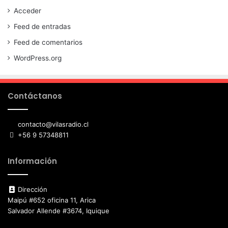
Acceder
Feed de entradas
Feed de comentarios
WordPress.org
Contáctanos
contacto@vilasradio.cl
+56 9 57348811
Información
Dirección
Maipú #652 oficina 11, Arica
Salvador Allende #3674, Iquique