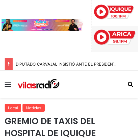
DIPUTADO CARVAJAL INSISTIÓ ANTE EL PRESIDENTE, PERO EL 10 DE AGOSTO NO SERÁ FERIADO ESTE AÑO
Menú
B
Local
Noticias
GREMIO DE TAXIS DEL
HOSPITAL DE IQUIQUE