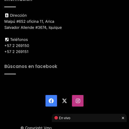
Dirección
Maipú #652 oficina 11, Arica
Salvador Allende #3674, Iquique
Teléfonos
+57 2 269150
+57 2 269151
Búscanos en facebook
Facebook
X
Instagram
×
En vivo
© Copyright Vmotor TI 2026, All Rights Reserved