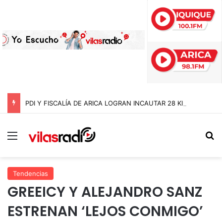
PDI Y FISCALÍA DE ARICA LOGRAN INCAUTAR 28 KILOS DE MARIHUANA OCULTOS EN UN CAMIÓN DE ALTO TONELAJE EN CHUNGARÁ
Menú
B
Tendencias
GREEICY Y ALEJANDRO SANZ
ESTRENAN ‘LEJOS CONMIGO’