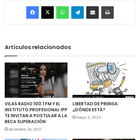
Facebook
X
WhatsApp
Telegram
Enviar vía email
Imprimir
Artículos relacionados
VILAS RADIO 100.1 FM Y EL
LIBERTAD DE PRENSA:
INSTITUTO PROFESIONAL IPP
¿DÓNDE ESTÁ?
TE INVITAN A POSTULAR A LA
mayo 3, 2023
BECA SUPERACIÓN
diciembre 28, 2021