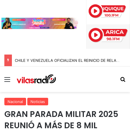
CHILE Y VENEZUELA OFICIALIZAN EL REINICIO DE RELACIONES CONSULARES Y AVANZAN HACIA LA NORMALIZACIÓN DE VÍNCULOS BILATERALES
Menú
B
Nacional
Noticias
GRAN PARADA MILITAR 2025
REUNIÓ A MÁS DE 8 MIL