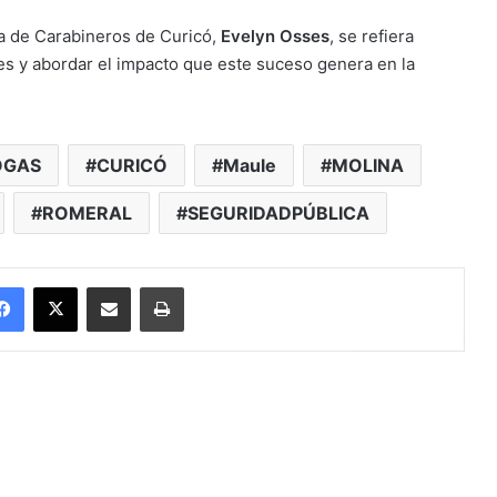
ta de Carabineros de Curicó,
Evelyn Osses
, se refiera
es y abordar el impacto que este suceso genera en la
OGAS
CURICÓ
Maule
MOLINA
ROMERAL
SEGURIDADPÚBLICA
Facebook
X
Enviar vía email
Imprimir