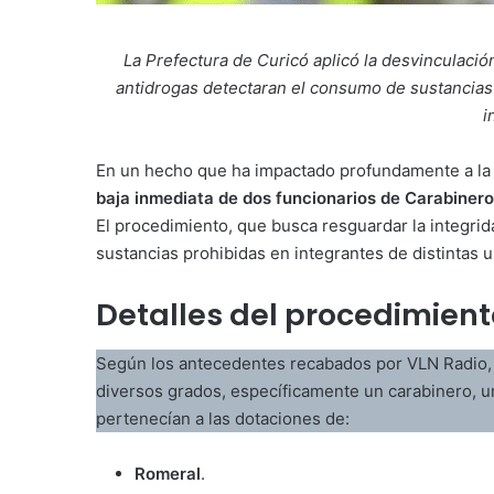
La Prefectura de Curicó aplicó la desvinculaci
antidrogas detectaran el consumo de sustancias i
i
En un hecho que ha impactado profundamente a la ins
baja inmediata de dos funcionarios de Carabiner
El procedimiento, que busca resguardar la integrida
sustancias prohibidas en integrantes de distintas 
Detalles del procedimient
Según los antecedentes recabados por VLN Radio, e
diversos grados, específicamente un carabinero, u
pertenecían a las dotaciones de:
Romeral
.