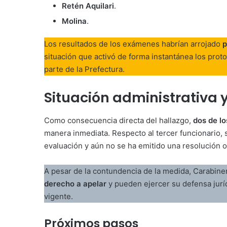
Retén Aquilari
.
Molina
.
Los resultados de los exámenes habrían arrojado
p
situación que activó de forma instantánea los prot
parte de la Prefectura.
Situación administrativa 
Como consecuencia directa del hallazgo,
dos de l
manera inmediata. Respecto al tercer funcionario,
evaluación y aún no se ha emitido una resolución o
A pesar de la contundencia de la medida, Carabine
derecho a apelar
y pueden ejercer su defensa juríd
vigente.
Próximos pasos