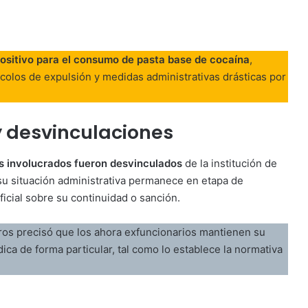
ositivo para el consumo de pasta base de cocaína
,
ocolos de expulsión y medidas administrativas drásticas por
y desvinculaciones
os involucrados fueron desvinculados
de la institución de
 su situación administrativa permanece en etapa de
ficial sobre su continuidad o sanción.
ros precisó que los ahora exfuncionarios mantienen su
ica de forma particular, tal como lo establece la normativa