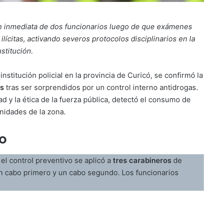
ón inmediata de dos funcionarios luego de que exámenes
lícitas, activando severos protocolos disciplinarios en la
nstitución.
titución policial en la provincia de Curicó, se confirmó la
os
tras ser sorprendidos por un control interno antidrogas.
d y la ética de la fuerza pública, detectó el consumo de
unidades de la zona.
o
l control preventivo se aplicó a
tres carabineros
de
n cabo primero y un cabo segundo. Los funcionarios