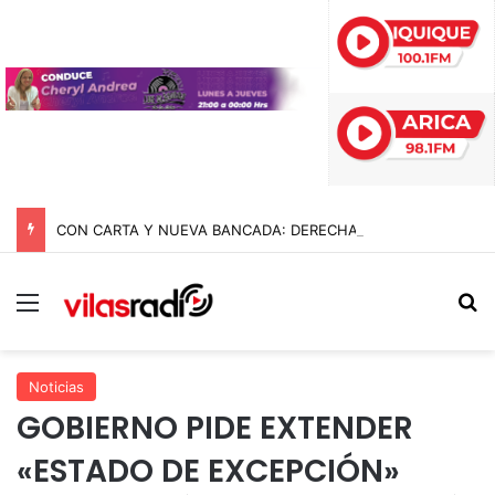
CON CARTA Y NUEVA BANCADA: DERECHA PRESIONA A KAST PARA INDULTAR A 13 UNIFORMADOS DEL ESTALLIDO SOCIAL
Menú
B
Noticias
GOBIERNO PIDE EXTENDER
«ESTADO DE EXCEPCIÓN»