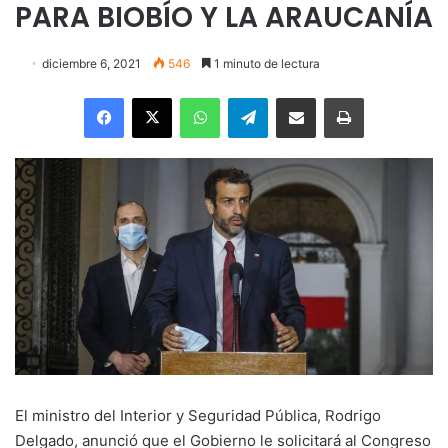
PARA BIOBÍO Y LA ARAUCANÍA
diciembre 6, 2021
546
1 minuto de lectura
Facebook
X
WhatsApp
Telegram
Enviar vía email
Imprimir
El ministro del Interior y Seguridad Pública, Rodrigo
Delgado, anunció que el Gobierno le solicitará al Congreso