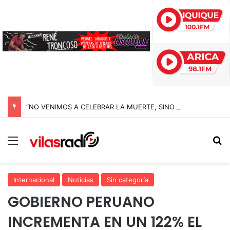
“NO VENIMOS A CELEBRAR LA MUERTE, SINO LA VIDA”: LA EMOTIVA ROMERÍA AL CEMENTERIO QUE MARCA EL CORAZÓN DE LA FIESTA DE SAN LORENZO
Menú
B
Internacional
Noticias
Sin categoría
GOBIERNO PERUANO
INCREMENTA EN UN 122% EL