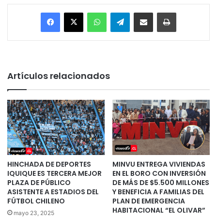
Facebook
X
WhatsApp
Telegram
Enviar vía email
Imprimir
Artículos relacionados
HINCHADA DE DEPORTES
MINVU ENTREGA VIVIENDAS
IQUIQUE ES TERCERA MEJOR
EN EL BORO CON INVERSIÓN
PLAZA DE PÚBLICO
DE MÁS DE $5.500 MILLONES
ASISTENTE A ESTADIOS DEL
Y BENEFICIA A FAMILIAS DEL
FÚTBOL CHILENO
PLAN DE EMERGENCIA
HABITACIONAL “EL OLIVAR”
mayo 23, 2025