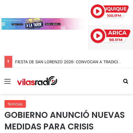
FIESTA DE SAN LORENZO 2026: CONVOCAN A TRADICIONAL ROMERÍA AL CEMENTERIO PARA RECORDAR A DEVOTOS Y PROMESANTES
Menú
B
Noticias
GOBIERNO ANUNCIÓ NUEVAS
MEDIDAS PARA CRISIS