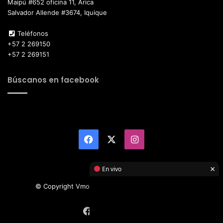
Maipú #652 oficina 11, Arica
Salvador Allende #3674, Iquique
Teléfonos
+57 2 269150
+57 2 269151
Búscanos en facebook
Facebook
X
Instagram
×
En vivo
© Copyright Vmotor TI 2026, All Rights Reserved
Facebook
X
Instagram