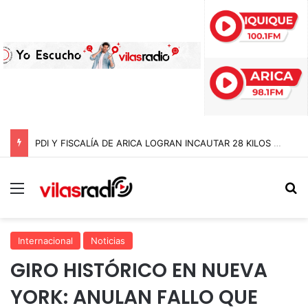
PDI Y FISCALÍA DE ARICA LOGRAN INCAUTAR 28 KILOS DE MARIHUANA OCULTOS EN UN CAMIÓN DE ALTO TONELAJE EN CHUNGARÁ
Menú
B
Internacional
Noticias
GIRO HISTÓRICO EN NUEVA
YORK: ANULAN FALLO QUE