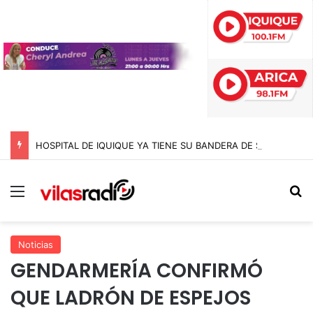
HOSPITAL DE IQUIQUE YA TIENE SU BANDERA DE SAN LORENZO: FUE BENDECIDA POR EL CAPELLÁN Y CONFECCIONADA EN EL MISMO RECINTO
Menú
B
Noticias
GENDARMERÍA CONFIRMÓ
QUE LADRÓN DE ESPEJOS