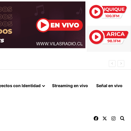
IL MILLONES EN LA GESTIÓN ANTERIOR
yectos con Identidad
Streaming en vivo
Señal en vivo
Facebook
X
Instag
Bu