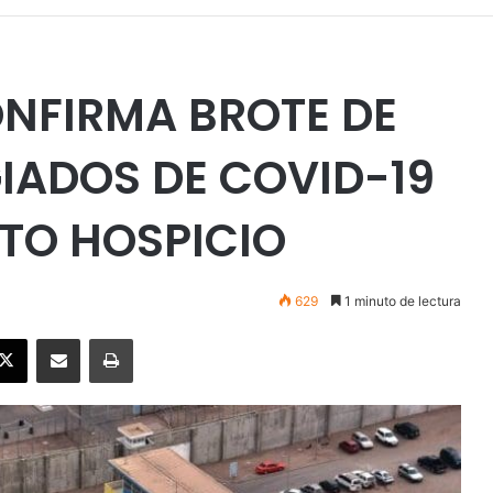
NFIRMA BROTE DE
IADOS DE COVID-19
LTO HOSPICIO
629
1 minuto de lectura
ebook
X
Enviar vía email
Imprimir