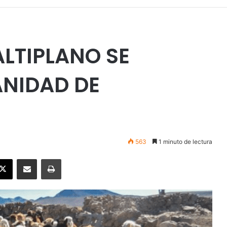
LTIPLANO SE
ANIDAD DE
563
1 minuto de lectura
ebook
X
Enviar vía email
Imprimir