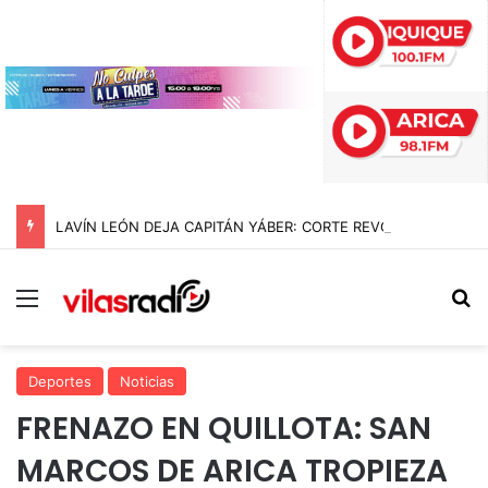
LAVÍN LEÓN DEJA CAPITÁN YÁBER: CORTE REVOCA LA PRISIÓN PREVENTIVA Y DECRETA ARRESTO DOMICILIARIO TOTAL PARA EL EXDIPUTADO
Menú
B
Deportes
Noticias
FRENAZO EN QUILLOTA: SAN
MARCOS DE ARICA TROPIEZA