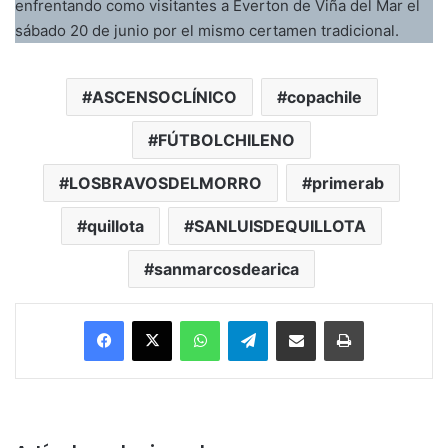
enfrentando como visitantes a Everton de Viña del Mar el
sábado 20 de junio por el mismo certamen tradicional.
ASCENSOCLÍNICO
copachile
FÚTBOLCHILENO
LOSBRAVOSDELMORRO
primerab
quillota
SANLUISDEQUILLOTA
sanmarcosdearica
Facebook
X
WhatsApp
Telegram
Enviar vía email
Imprimir