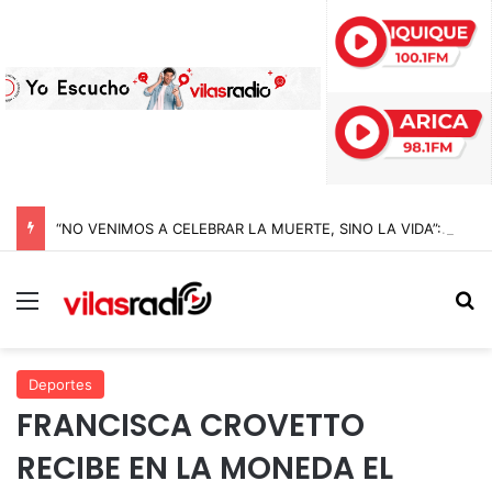
“NO VENIMOS A CELEBRAR LA MUERTE, SINO LA VIDA”: LA EMOTIVA ROMERÍA AL CEMENTERIO QUE MARCA EL CORAZÓN DE LA FIESTA DE SAN LORENZO
Menú
B
Deportes
FRANCISCA CROVETTO
RECIBE EN LA MONEDA EL