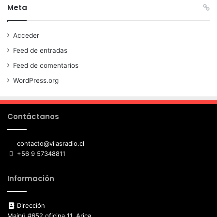
Meta
Acceder
Feed de entradas
Feed de comentarios
WordPress.org
Contáctanos
contacto@vilasradio.cl
+56 9 57348811
Información
Dirección
Maipú #652 oficina 11, Arica