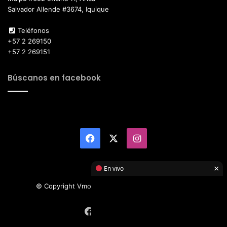
Salvador Allende #3674, Iquique
Teléfonos
+57 2 269150
+57 2 269151
Búscanos en facebook
Facebook
X
Instagram
×
En vivo
© Copyright Vmotor TI 2026, All Rights Reserved
Facebook
X
Instagram