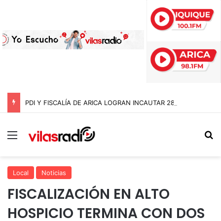
PDI Y FISCALÍA DE ARICA LOGRAN INCAUTAR 28 KILOS DE MARIHUANA OCULTOS EN UN CAMIÓN DE ALTO TONELAJE EN CHUNGARÁ
Menú
B
Local
Noticias
FISCALIZACIÓN EN ALTO
HOSPICIO TERMINA CON DOS