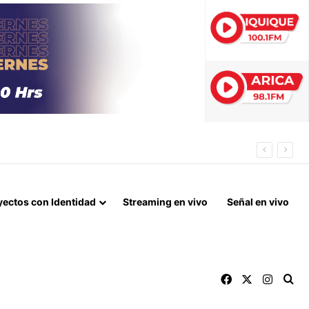
TA Y TRÁFICO DE DROGAS
yectos con Identidad
Streaming en vivo
Señal en vivo
Facebook
X
Instag
Bu