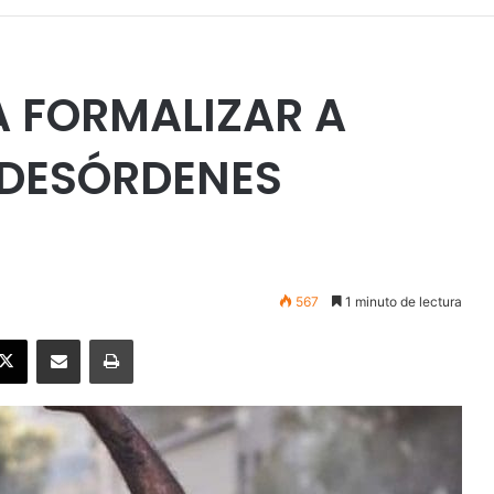
A FORMALIZAR A
 DESÓRDENES
567
1 minuto de lectura
ebook
X
Enviar vía email
Imprimir