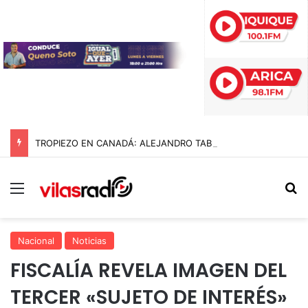
TROPIEZO EN CANADÁ: ALEJANDRO TABILO CAE ANTE EL 73 DEL MUNDO Y SE DESPIDE EN SU DEBUT DEL MASTERS 1000 DE MONTREAL
Menú
B
Nacional
Noticias
FISCALÍA REVELA IMAGEN DEL
TERCER «SUJETO DE INTERÉS»