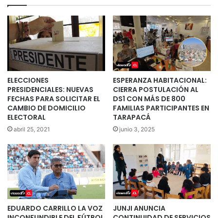
ELECCIONES
ESPERANZA HABITACIONAL:
PRESIDENCIALES: NUEVAS
CIERRA POSTULACIÓN AL
FECHAS PARA SOLICITAR EL
DS1 CON MÁS DE 800
CAMBIO DE DOMICILIO
FAMILIAS PARTICIPANTES EN
ELECTORAL
TARAPACÁ
abril 25, 2021
junio 3, 2025
EDUARDO CARRILLO LA VOZ
JUNJI ANUNCIA
INCONFUNDIBLE DEL FÚTBOL
CONTINUIDAD DE SERVICIOS