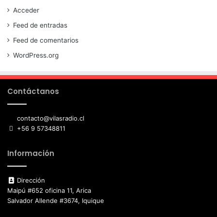
Acceder
Feed de entradas
Feed de comentarios
WordPress.org
Contáctanos
contacto@vilasradio.cl
+56 9 57348811
Información
Dirección
Maipú #652 oficina 11, Arica
Salvador Allende #3674, Iquique