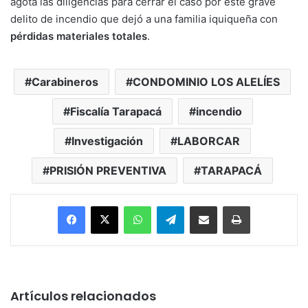
agota las diligencias para cerrar el caso por este grave
delito de incendio que dejó a una familia iquiqueña con
pérdidas materiales totales
.
Carabineros
CONDOMINIO LOS ALELÍES
Fiscalía Tarapacá
incendio
Investigación
LABORCAR
PRISIÓN PREVENTIVA
TARAPACÁ
Facebook
X
WhatsApp
Telegram
Enviar vía email
Imprimir
Artículos relacionados