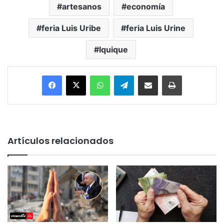
artesanos
economía
feria Luis Uribe
feria Luis Urine
Iquique
Facebook
X
WhatsApp
Telegram
Enviar vía email
Imprimir
Artículos relacionados