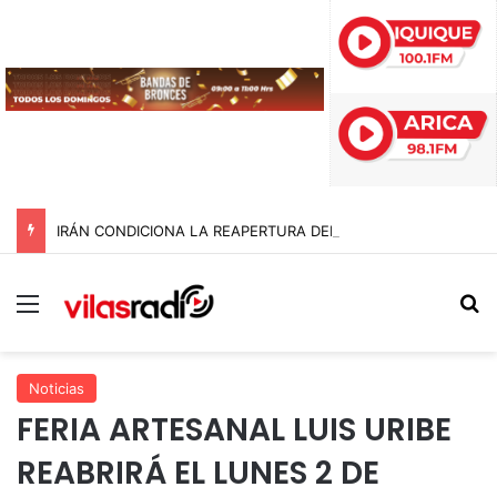
IRÁN CONDICIONA LA REAPERTURA DEL ESTRECHO DE ORMUZ Y EXIGE A ESTADOS UNIDOS EL FIN DEL BLOQUEO Y REPARACIONES DE GUERRA
Menú
B
Noticias
FERIA ARTESANAL LUIS URIBE
REABRIRÁ EL LUNES 2 DE