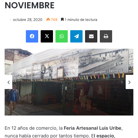
NOVIEMBRE
octubre 28, 2020
748
1 minuto de lectura
Facebook
X
WhatsApp
Telegram
Enviar vía email
Imprimir
En 12 años de comercio, la
Feria Artesanal Luis Uribe
,
nunca había cerrado por tantos tiempo. E
l espacio,