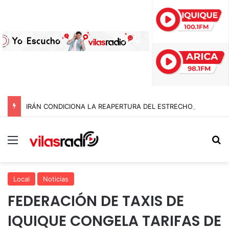
IRÁN CONDICIONA LA REAPERTURA DEL ESTRECHO DE ORMUZ Y EXIGE A ESTADOS UNIDOS EL FIN DEL BLOQUEO Y REPARACIONES DE GUERRA
Menú
B
Local
Noticias
FEDERACIÓN DE TAXIS DE
IQUIQUE CONGELA TARIFAS DE