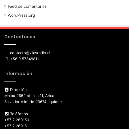
Feed de comentarios
WordPress.org
Contáctanos
contacto@vilasradio.cl
+56 9 57348811
Información
Dirección
Maipú #652 oficina 11, Arica
Salvador Allende #3674, Iquique
Teléfonos
+57 2 269150
+57 2 269151