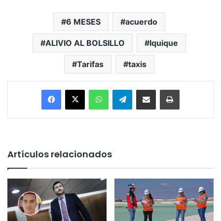
6 MESES
acuerdo
ALIVIO AL BOLSILLO
Iquique
Tarifas
taxis
Facebook
X
WhatsApp
Telegram
Enviar vía email
Imprimir
Artículos relacionados