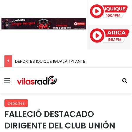
DEPORTES IQUIQUE IGUALA 1-1 ANTE COBRELOA Y RESCATA UN PUNTO ANTE EL LÍDER DEL ASCENSO
Menú
B
Deportes
FALLECIÓ DESTACADO
DIRIGENTE DEL CLUB UNIÓN