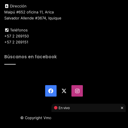
Dirección
Maipú #652 oficina 11, Arica
Salvador Allende #3674, Iquique
Teléfonos
+57 2 269150
+57 2 269151
Búscanos en facebook
Facebook
X
Instagram
×
En vivo
© Copyright Vmotor TI 2026, All Rights Reserved