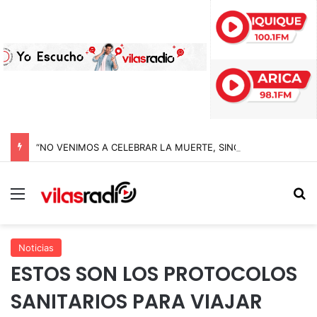
“NO VENIMOS A CELEBRAR LA MUERTE, SINO LA VIDA”: LA EMOTIVA ROMERÍA AL CEMENTERIO QUE MARCA EL CORAZÓN DE LA FIESTA DE SAN LORENZO
Menú
B
Noticias
ESTOS SON LOS PROTOCOLOS
SANITARIOS PARA VIAJAR