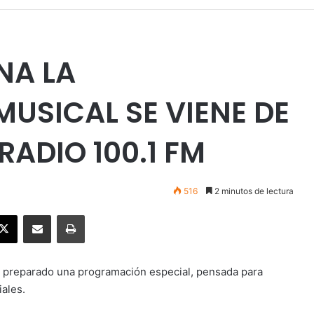
NA LA
USICAL SE VIENE DE
RADIO 100.1 FM
516
2 minutos de lectura
ebook
X
Enviar vía email
Imprimir
a preparado una programación especial, pensada para
iales.