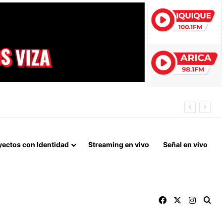
N DE ALTO TONELAJE EN CHUNGARÁ
yectos con Identidad
Streaming en vivo
Señal en vivo
Facebook
X
Instag
Bu