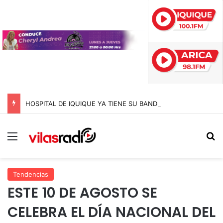
HOSPITAL DE IQUIQUE YA TIENE SU BANDERA DE SAN LORENZO: FUE BENDECIDA POR EL CAPELLÁN Y CONFECCIONADA EN EL MISMO RECINTO
Menú
B
Tendencias
ESTE 10 DE AGOSTO SE
CELEBRA EL DÍA NACIONAL DEL