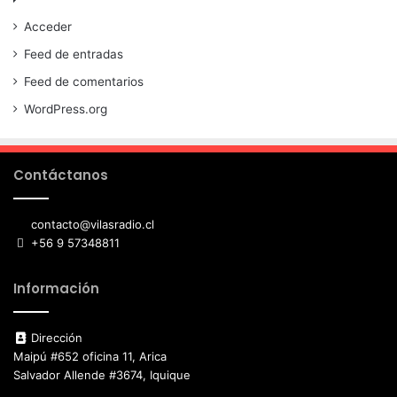
Acceder
Feed de entradas
Feed de comentarios
WordPress.org
Contáctanos
contacto@vilasradio.cl
+56 9 57348811
Información
Dirección
Maipú #652 oficina 11, Arica
Salvador Allende #3674, Iquique