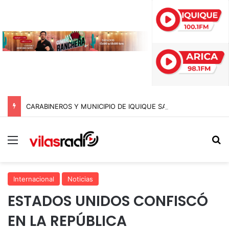
CARABINEROS Y MUNICIPIO DE IQUIQUE SACAN DE CIRCULACIÓN 10 MOTOCICLETAS Y DETIENEN A SEIS SUJETOS EN FISCALIZACIÓN NOCTURNA
Menú
B
Internacional
Noticias
ESTADOS UNIDOS CONFISCÓ
EN LA REPÚBLICA